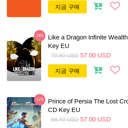
지금 구매
-29%
Like a Dragon Infinite Weal
Key EU
57.00
USD
79.80
USD
지금 구매
-17%
Prince of Persia The Lost C
CD Key EU
57.00
USD
68.40
USD