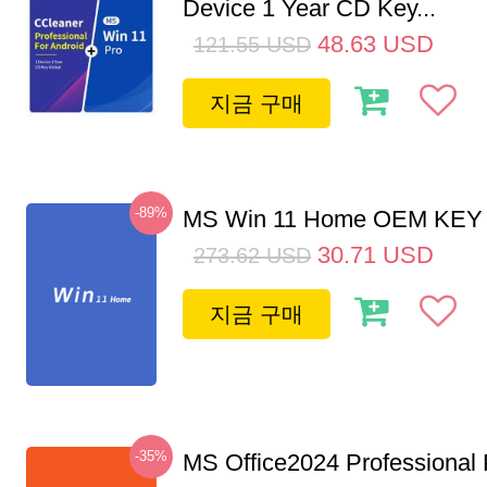
Device 1 Year CD Key...
48.63
USD
121.55
USD
지금 구매
-89%
MS Win 11 Home OEM KE
30.71
USD
273.62
USD
지금 구매
-35%
MS Office2024 Professional