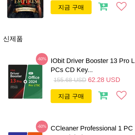
지금 구매
신제품
-60%
IObit Driver Booster 13 Pro L
PCs CD Key...
62.28
USD
155.68
USD
지금 구매
-60%
CCleaner Professional 1 PC