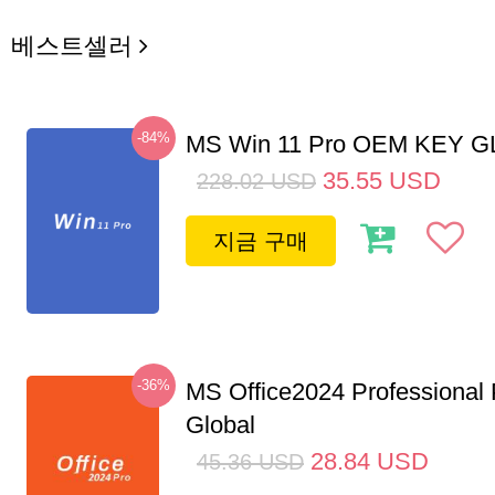
베스트셀러
-84%
MS Win 11 Pro OEM KEY 
35.55
USD
228.02
USD
지금 구매
-36%
MS Office2024 Professional
Global
28.84
USD
45.36
USD