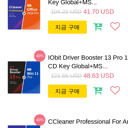
Key Global+MS...
41.70
USD
104.22
USD
지금 구매
-60%
IObit Driver Booster 13 Pro 
CD Key Global+MS...
48.63
USD
121.55
USD
지금 구매
-60%
CCleaner Professional For A