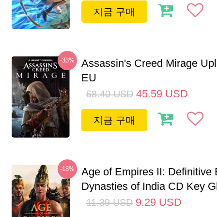
지금 구매
-33%
Assassin's Creed Mirage Up
EU
45.59
USD
68.40
USD
지금 구매
-18%
Age of Empires II: Definitive 
Dynasties of India CD Key G
9.29
USD
11.39
USD