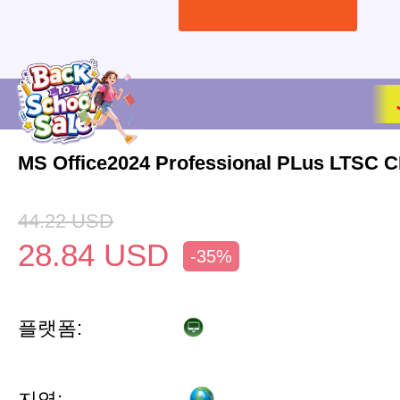
MS Office2024 Professional PLus LTSC 
44.22
USD
28.84
USD
-35%
플랫폼:
지역: