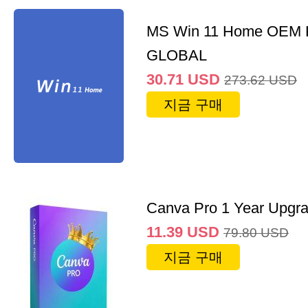
MS Win 11 Home OEM
GLOBAL
30.71
USD
273.62
USD
지금 구매
Canva Pro 1 Year Upgr
11.39
USD
79.80
USD
지금 구매