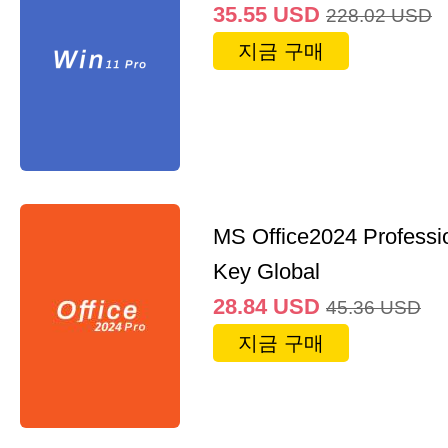
35.55
USD
228.02
USD
지금 구매
MS Office2024 Professi
Key Global
28.84
USD
45.36
USD
지금 구매