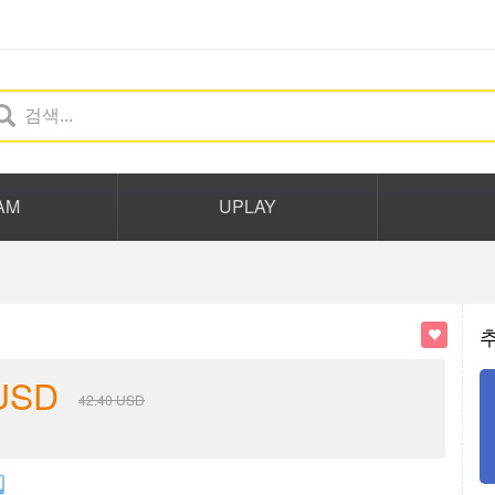
AM
UPLAY
USD
42.40
USD