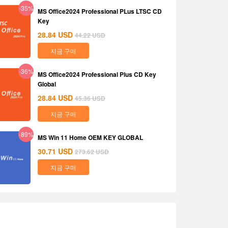
-35%
MS Office2024 Professional PLus LTSC CD
Key
28.84
USD
44.22
USD
지금 구매
-36%
MS Office2024 Professional Plus CD Key
Global
28.84
USD
45.36
USD
지금 구매
-89%
MS Win 11 Home OEM KEY GLOBAL
30.71
USD
273.62
USD
지금 구매