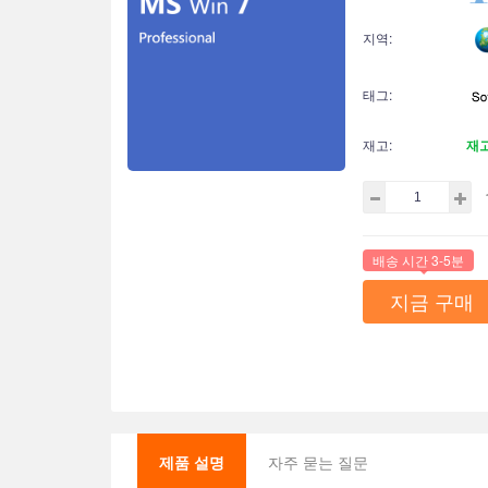
지역:
태그:
재고:
재
배송 시간 3-5분
지금 구매
제품 설명
자주 묻는 질문