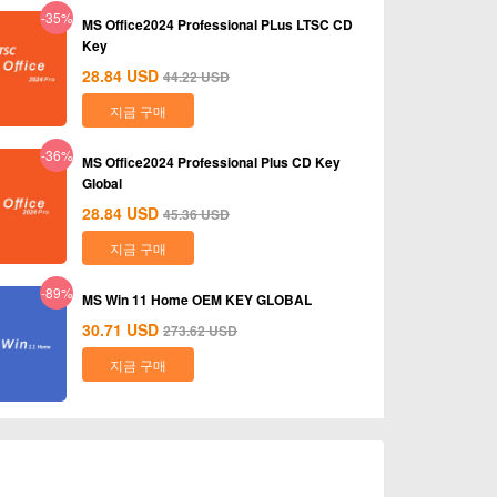
-35%
MS Office2024 Professional PLus LTSC CD
Key
28.84
USD
44.22
USD
지금 구매
-36%
MS Office2024 Professional Plus CD Key
Global
28.84
USD
45.36
USD
지금 구매
-89%
MS Win 11 Home OEM KEY GLOBAL
30.71
USD
273.62
USD
지금 구매