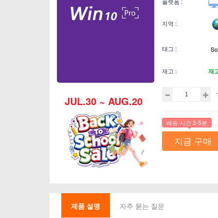
플랫폼 :
지역 :
태그 :
재고 :
재
JUL.30 ~ AUG.20
배송 시간 3-5분
지금 구매
제품 설명
자주 묻는 질문