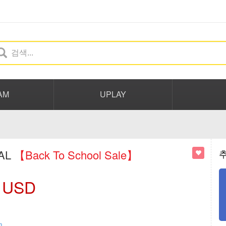
AM
UPLAY
BAL
【Back To School Sale】
USD