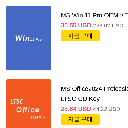
MS Win 11 Pro OEM K
35.55
USD
228.02
USD
지금 구매
MS Office2024 Professi
LTSC CD Key
28.84
USD
44.22
USD
지금 구매