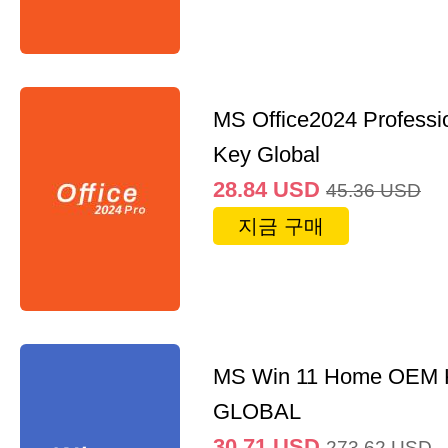
MS Office2024 Professi
Key Global
28.84
USD
45.36
USD
지금 구매
MS Win 11 Home OEM
GLOBAL
30.71
USD
273.62
USD