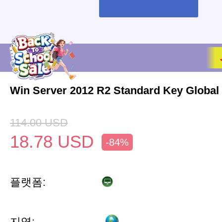
Win Server 2012 R2 Standard Key Global
114.00
USD
18.78
USD
-84%
플랫폼:
지역: