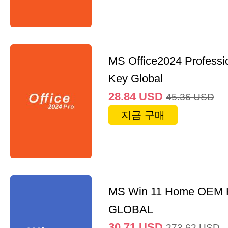
MS Office2024 Professi
Key Global
28.84
USD
45.36
USD
지금 구매
MS Win 11 Home OEM
GLOBAL
30.71
USD
273.62
USD