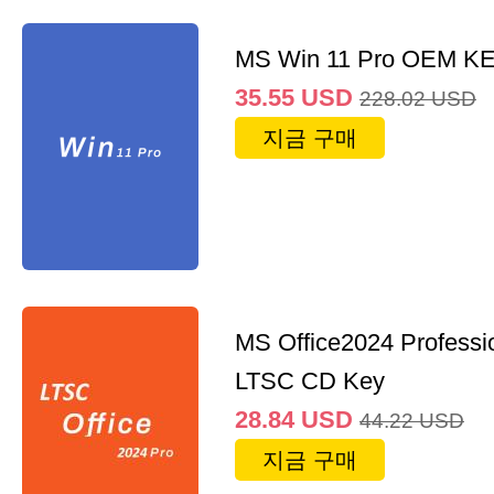
MS Win 11 Pro OEM K
35.55
USD
228.02
USD
지금 구매
MS Office2024 Professi
LTSC CD Key
28.84
USD
44.22
USD
지금 구매