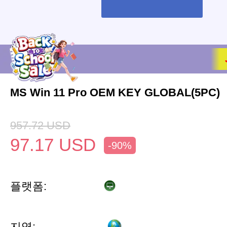
MS Win 11 Pro OEM KEY GLOBAL(5PC)
957.72
USD
97.17
USD
-90%
플랫폼:
지역: