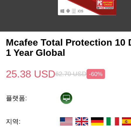
Mcafee Total Protection 10
1 Year Global
25.38
USD
62.70
USD
-60%
플랫폼:
지역: