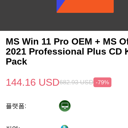
MS Win 11 Pro OEM + MS Of
2021 Professional Plus CD 
Pack
144.16
USD
682.93
USD
-79%
플랫폼: