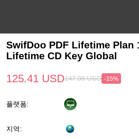
SwifDoo PDF Lifetime Plan
Lifetime CD Key Global
125.41
USD
147.08
USD
-15%
플랫폼:
지역: