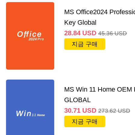
MS Office2024 Professi
Key Global
28.84
USD
45.36
USD
지금 구매
MS Win 11 Home OEM
GLOBAL
30.71
USD
273.62
USD
지금 구매