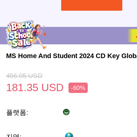
MS Home And Student 2024 CD Key Glob
456.05
USD
181.35
USD
-60%
플랫폼:
지역: