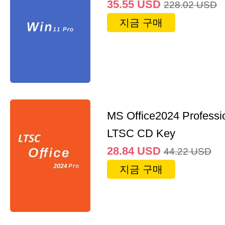
35.55
USD
228.02
USD
지금 구매
MS Office2024 Professi
LTSC CD Key
28.84
USD
44.22
USD
지금 구매