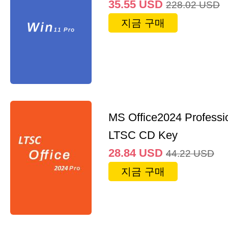
35.55
USD
228.02
USD
지금 구매
MS Office2024 Professi
LTSC CD Key
28.84
USD
44.22
USD
지금 구매