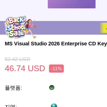
MS Visual Studio 2026 Enterprise CD Key
52.42
USD
46.74
USD
-11%
플랫폼:
지역: