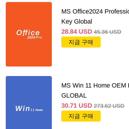
MS Office2024 Professi
Key Global
28.84
USD
45.36
USD
지금 구매
MS Win 11 Home OEM
GLOBAL
30.71
USD
273.62
USD
지금 구매