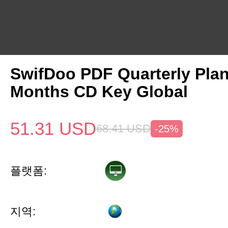
SwifDoo PDF Quarterly Pla
Months CD Key Global
51.31
USD
68.41
USD
-25%
플랫폼:
지역: