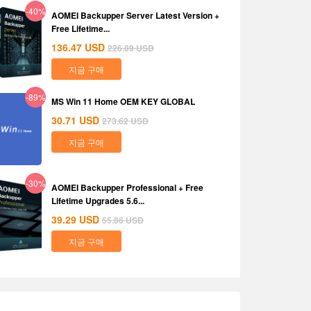
-40%
AOMEI Backupper Server Latest Version +
Free Lifetime...
136.47
USD
226.89
USD
지금 구매
-89%
MS Win 11 Home OEM KEY GLOBAL
30.71
USD
273.62
USD
지금 구매
-30%
AOMEI Backupper Professional + Free
Lifetime Upgrades 5.6...
39.29
USD
55.86
USD
지금 구매