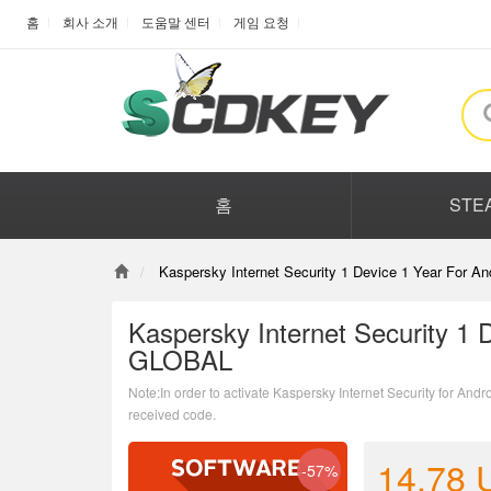
홈
회사 소개
도움말 센터
게임 요청
홈
STE
Kaspersky Internet Security 1 Device 1 Year For 
Kaspersky Internet Security 1 
GLOBAL
Note:In order to activate Kaspersky Internet Security for Andr
received code.
14.78
-57%