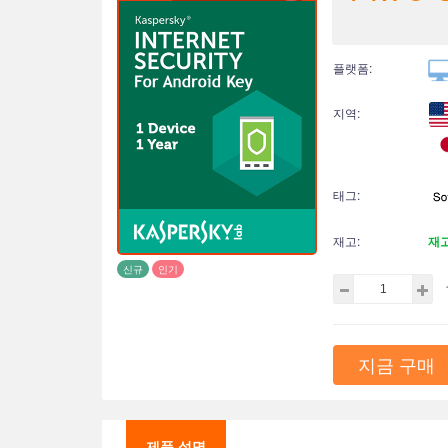
플랫폼:
지역:
태그:
재고:
재
신규
인기
지금 구매
제품 설명