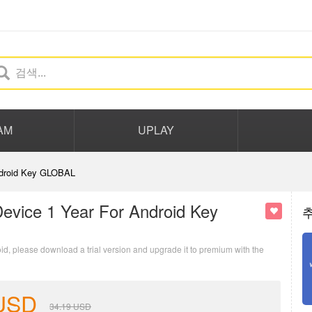
AM
UPLAY
Android Key GLOBAL
Device 1 Year For Android Key
oid, please download a trial version and upgrade it to premium with the
USD
34.19
USD