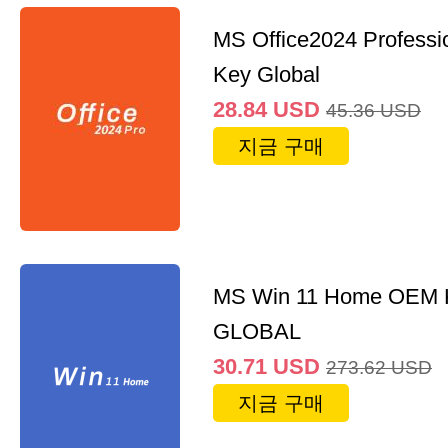
MS Office2024 Professi
Key Global
28.84
USD
45.36
USD
지금 구매
MS Win 11 Home OEM
GLOBAL
30.71
USD
273.62
USD
지금 구매