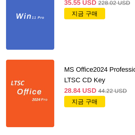
35.55
USD
228.02
USD
지금 구매
MS Office2024 Professi
LTSC CD Key
28.84
USD
44.22
USD
지금 구매