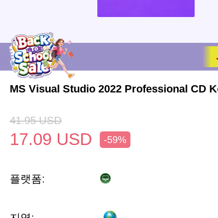
MS Visual Studio 2022 Professional CD K
41.95
USD
17.09
USD
-59%
플랫폼:
지역: