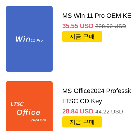
MS Win 11 Pro OEM K
35.55
USD
228.02
USD
지금 구매
MS Office2024 Professi
LTSC CD Key
28.84
USD
44.22
USD
지금 구매