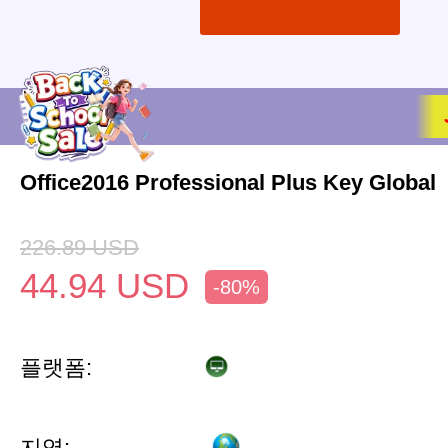
Office2016 Professional Plus Key Global
226.89
USD
44.94
USD
-80%
플랫폼:
지역: