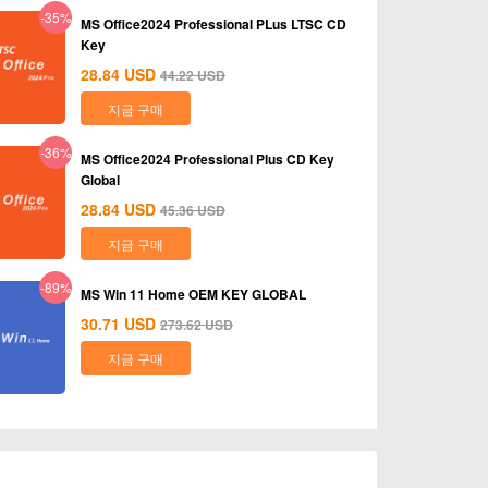
-35%
MS Office2024 Professional PLus LTSC CD
Key
28.84
USD
44.22
USD
지금 구매
-36%
MS Office2024 Professional Plus CD Key
Global
28.84
USD
45.36
USD
지금 구매
-89%
MS Win 11 Home OEM KEY GLOBAL
30.71
USD
273.62
USD
지금 구매