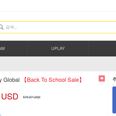
AM
UPLAY
y Global
【Back To School Sale】
USD
570.07
USD