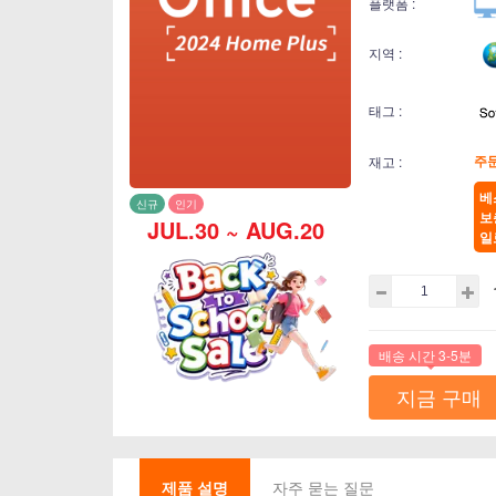
플랫폼 :
지역 :
태그 :
주
재고 :
베
신규
인기
보
JUL.30 ~ AUG.20
일
배송 시간 3-5분
지금 구매
제품 설명
자주 묻는 질문