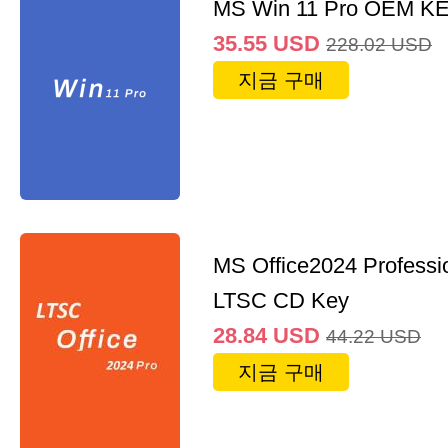
MS Win 11 Pro OEM K
35.55
USD
228.02
USD
지금 구매
MS Office2024 Professi
LTSC CD Key
28.84
USD
44.22
USD
지금 구매