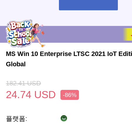
MS Win 10 Enterprise LTSC 2021 IoT Edi
Global
182.41
USD
24.74
USD
-86%
플랫폼: