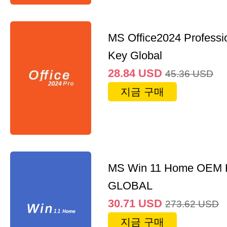
MS Office2024 Professi
Key Global
28.84
USD
45.36
USD
지금 구매
MS Win 11 Home OEM
GLOBAL
30.71
USD
273.62
USD
지금 구매