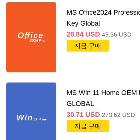
MS Office2024 Professi
Key Global
28.84
USD
45.36
USD
지금 구매
MS Win 11 Home OEM
GLOBAL
30.71
USD
273.62
USD
지금 구매