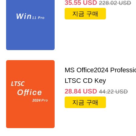
35.55
USD
228.02
USD
지금 구매
MS Office2024 Professi
LTSC CD Key
28.84
USD
44.22
USD
지금 구매