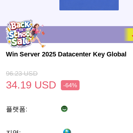
Win Server 2025 Datacenter Key Global
96.23
USD
34.19
USD
-64%
플랫폼:
지역: