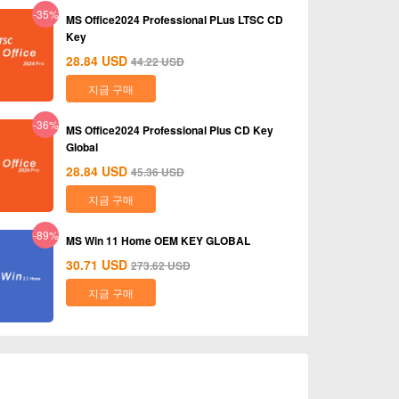
-35%
MS Office2024 Professional PLus LTSC CD
Key
28.84
USD
44.22
USD
지금 구매
-36%
MS Office2024 Professional Plus CD Key
Global
28.84
USD
45.36
USD
지금 구매
-89%
MS Win 11 Home OEM KEY GLOBAL
30.71
USD
273.62
USD
지금 구매