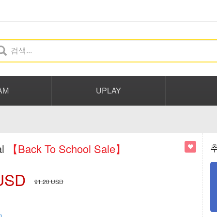
AM
UPLAY
al
【Back To School Sale】
USD
91.20
USD