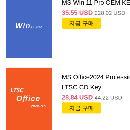
MS Win 11 Pro OEM K
35.55
USD
228.02
USD
지금 구매
MS Office2024 Professi
LTSC CD Key
28.84
USD
44.22
USD
지금 구매