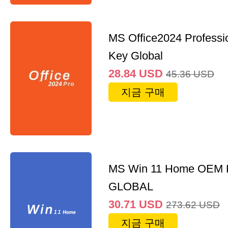
MS Office2024 Professi
Key Global
28.84
USD
45.36
USD
지금 구매
MS Win 11 Home OEM
GLOBAL
30.71
USD
273.62
USD
지금 구매